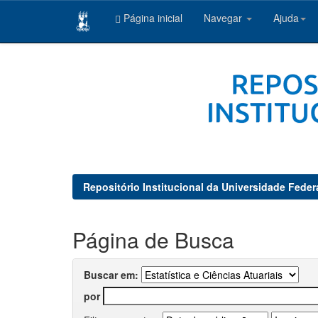
Página inicial
Navegar
Ajuda
Skip
navigation
Repositório Institucional da Universidade Feder
Página de Busca
Buscar em:
por