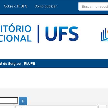
Sobre o RIUFS
Como publicar
al de Sergipe - RI/UFS