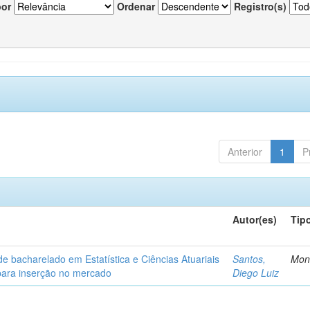
por
Ordenar
Registro(s)
Anterior
1
P
Autor(es)
Tip
de bacharelado em Estatística e Ciências Atuariais
Santos,
Mon
para inserção no mercado
Diego Luiz