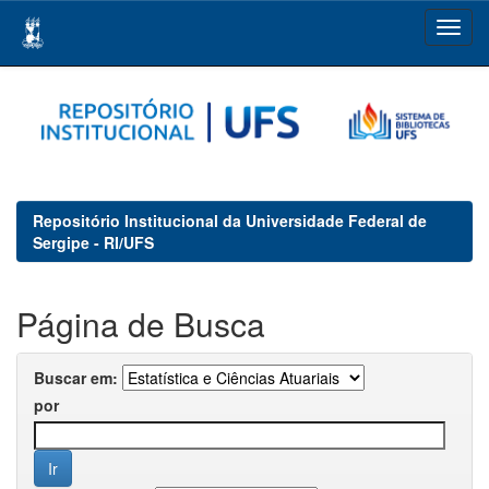
Skip
navigation
Repositório Institucional da Universidade Federal de
Sergipe - RI/UFS
Página de Busca
Buscar em:
por