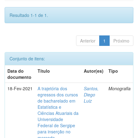
Resultado 1-1 de 1.
Anterior
1
Próximo
Conjunto de itens:
Data do
Título
Autor(es)
Tipo
documento
18-Fev-2021
A trajetória dos
Santos,
Monografia
egressos dos cursos
Diego
de bacharelado em
Luiz
Estatística e
Ciências Atuariais da
Universidade
Federal de Sergipe
para inserção no
mercado