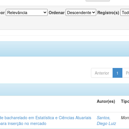
por
Ordenar
Registro(s)
Anterior
1
P
Autor(es)
Tip
de bacharelado em Estatística e Ciências Atuariais
Santos,
Mon
para inserção no mercado
Diego Luiz