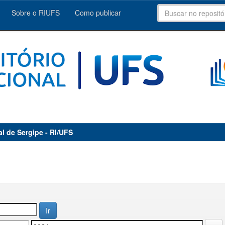
Sobre o RIUFS
Como publicar
al de Sergipe - RI/UFS