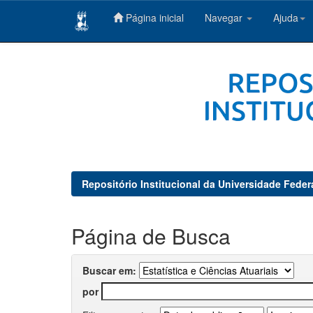
Página inicial
Navegar
Ajuda
Skip
navigation
Repositório Institucional da Universidade Feder
Página de Busca
Buscar em:
por