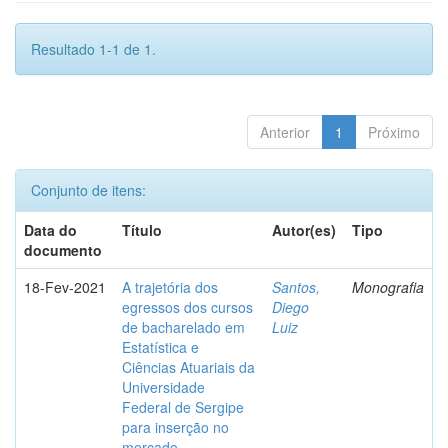
Resultado 1-1 de 1.
Anterior
1
Próximo
Conjunto de itens:
Data do
Título
Autor(es)
Tipo
documento
18-Fev-2021
A trajetória dos
Santos,
Monografia
egressos dos cursos
Diego
de bacharelado em
Luiz
Estatística e
Ciências Atuariais da
Universidade
Federal de Sergipe
para inserção no
mercado