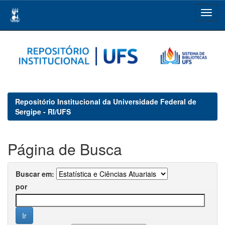
Skip
navigation
Repositório Institucional da Universidade Federal de
Sergipe - RI/UFS
Página de Busca
Buscar em:
por