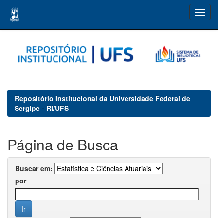
Skip
navigation
Repositório Institucional da Universidade Federal de
Sergipe - RI/UFS
Página de Busca
Buscar em:
por