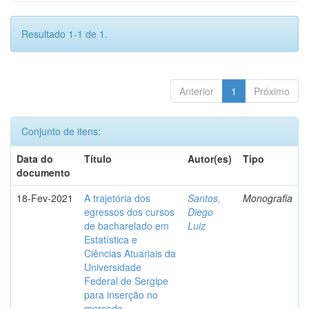
Resultado 1-1 de 1.
Anterior
1
Próximo
Conjunto de itens:
Data do
Título
Autor(es)
Tipo
documento
18-Fev-2021
A trajetória dos
Santos,
Monografia
egressos dos cursos
Diego
de bacharelado em
Luiz
Estatística e
Ciências Atuariais da
Universidade
Federal de Sergipe
para inserção no
mercado