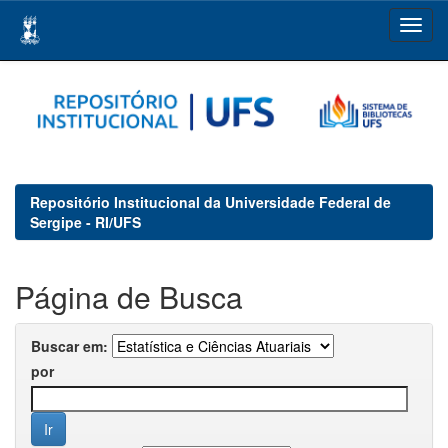
Skip
navigation
Repositório Institucional da Universidade Federal de
Sergipe - RI/UFS
Página de Busca
Buscar em:
por