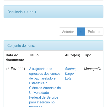
Resultado 1-1 de 1.
Anterior
1
Próximo
Conjunto de itens:
Data do
Título
Autor(es)
Tipo
documento
18-Fev-2021
A trajetória dos
Santos,
Monografia
egressos dos cursos
Diego
de bacharelado em
Luiz
Estatística e
Ciências Atuariais da
Universidade
Federal de Sergipe
para inserção no
mercado