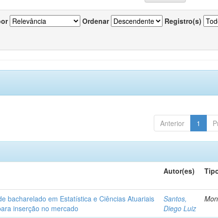
por
Ordenar
Registro(s)
Anterior
1
P
Autor(es)
Tip
de bacharelado em Estatística e Ciências Atuariais
Santos,
Mon
para inserção no mercado
Diego Luiz