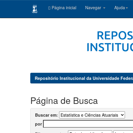
Página inicial
Navegar
Ajuda
Skip
navigation
Repositório Institucional da Universidade Feder
Página de Busca
Buscar em:
por