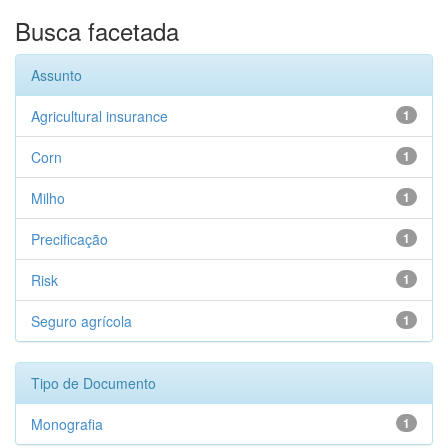
Busca facetada
Assunto
Agricultural insurance
1
Corn
1
Milho
1
Precificação
1
Risk
1
Seguro agrícola
1
Tipo de Documento
Monografia
1