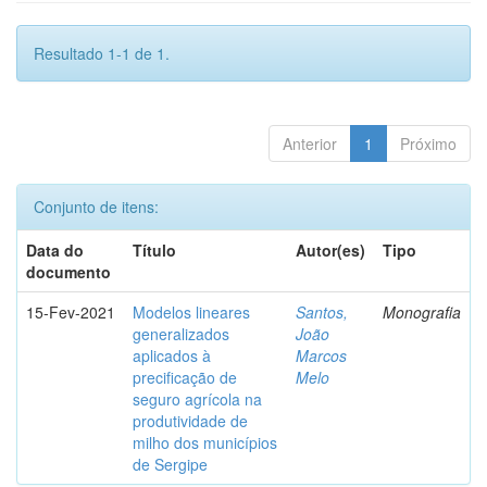
Resultado 1-1 de 1.
Anterior
1
Próximo
Conjunto de itens:
Data do
Título
Autor(es)
Tipo
documento
15-Fev-2021
Modelos lineares
Santos,
Monografia
generalizados
João
aplicados à
Marcos
precificação de
Melo
seguro agrícola na
produtividade de
milho dos municípios
de Sergipe