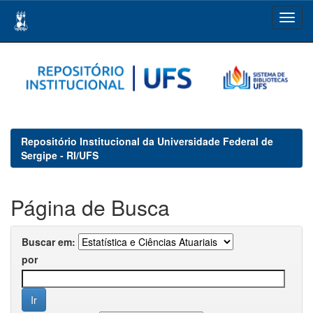
Skip
navigation
Repositório Institucional da Universidade Federal de
Sergipe - RI/UFS
Página de Busca
Buscar em:
por