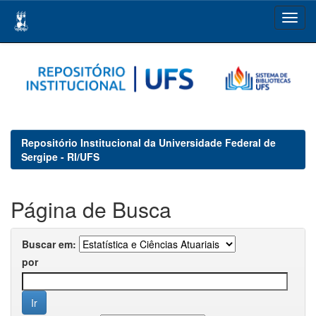
Skip
navigation
Repositório Institucional da Universidade Federal de
Sergipe - RI/UFS
Página de Busca
Buscar em:
por