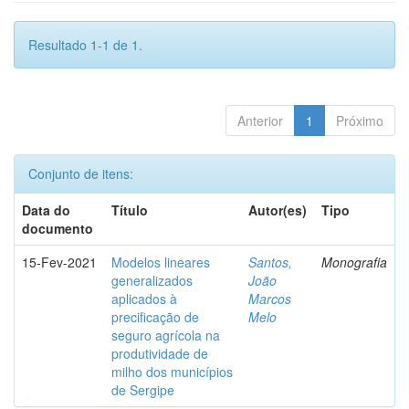
Resultado 1-1 de 1.
Anterior
1
Próximo
Conjunto de itens:
Data do
Título
Autor(es)
Tipo
documento
15-Fev-2021
Modelos lineares
Santos,
Monografia
generalizados
João
aplicados à
Marcos
precificação de
Melo
seguro agrícola na
produtividade de
milho dos municípios
de Sergipe