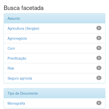
Busca facetada
Assunto
Agricultura (Sergipe)
1
Agronegócio
1
Corn
1
Precificação
1
Risk
1
Seguro agrícola
1
Tipo de Documento
Monografia
1