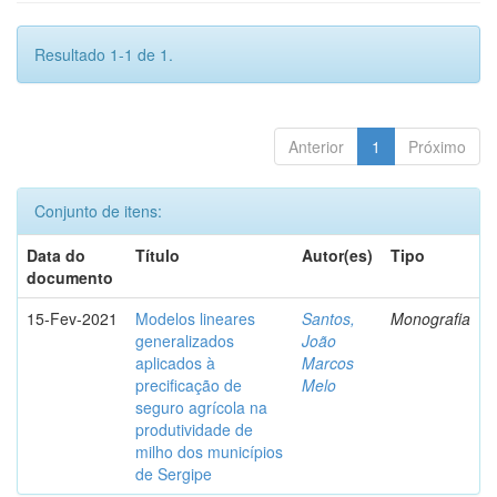
Resultado 1-1 de 1.
Anterior
1
Próximo
Conjunto de itens:
Data do
Título
Autor(es)
Tipo
documento
15-Fev-2021
Modelos lineares
Santos,
Monografia
generalizados
João
aplicados à
Marcos
precificação de
Melo
seguro agrícola na
produtividade de
milho dos municípios
de Sergipe