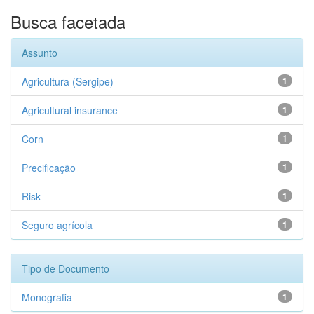
Busca facetada
Assunto
Agricultura (Sergipe)
1
Agricultural insurance
1
Corn
1
Precificação
1
Risk
1
Seguro agrícola
1
Tipo de Documento
Monografia
1