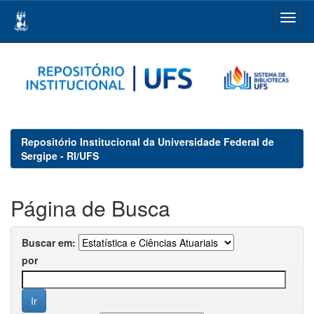
Skip
navigation
Repositório Institucional da Universidade Federal de
Sergipe - RI/UFS
Página de Busca
Buscar em:
por