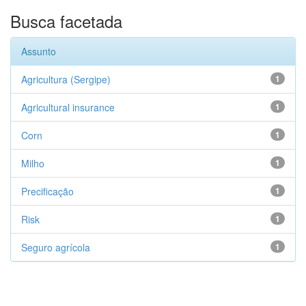
Busca facetada
Assunto
Agricultura (Sergipe)
1
Agricultural insurance
1
Corn
1
Milho
1
Precificação
1
Risk
1
Seguro agrícola
1