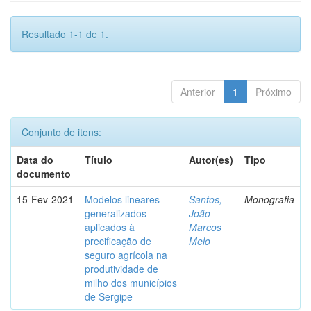
Resultado 1-1 de 1.
Anterior
1
Próximo
Conjunto de itens:
Data do
Título
Autor(es)
Tipo
documento
15-Fev-2021
Modelos lineares
Santos,
Monografia
generalizados
João
aplicados à
Marcos
precificação de
Melo
seguro agrícola na
produtividade de
milho dos municípios
de Sergipe