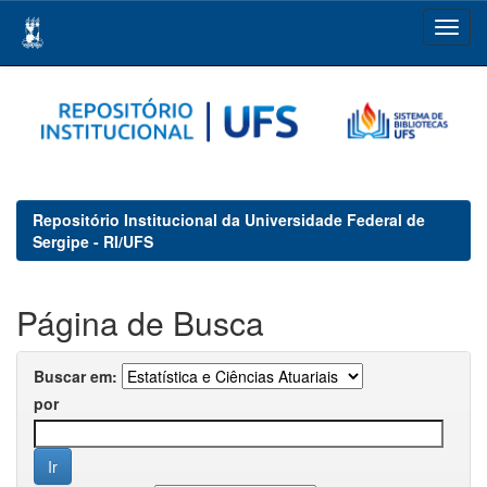
Skip
navigation
Repositório Institucional da Universidade Federal de
Sergipe - RI/UFS
Página de Busca
Buscar em:
por