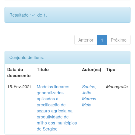
Resultado 1-1 de 1.
Anterior
1
Próximo
Conjunto de itens:
Data do
Título
Autor(es)
Tipo
documento
15-Fev-2021
Modelos lineares
Santos,
Monografia
generalizados
João
aplicados à
Marcos
precificação de
Melo
seguro agrícola na
produtividade de
milho dos municípios
de Sergipe