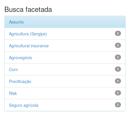
Busca facetada
Assunto
Agricultura (Sergipe)
1
Agricultural insurance
1
Agronegócio
1
Corn
1
Precificação
1
Risk
1
Seguro agrícola
1