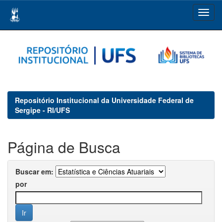
Skip
navigation
Repositório Institucional da Universidade Federal de
Sergipe - RI/UFS
Página de Busca
Buscar em:
por