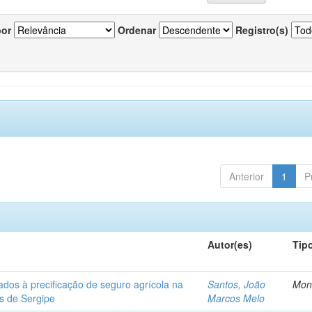
por
Ordenar
Registro(s)
Anterior
1
P
Autor(es)
Tip
ados à precificação de seguro agrícola na
Santos, João
Mon
os de Sergipe
Marcos Melo