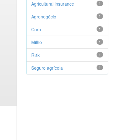
Agricultural insurance
1
Agronegócio
1
Corn
1
Milho
1
Risk
1
Seguro agrícola
1