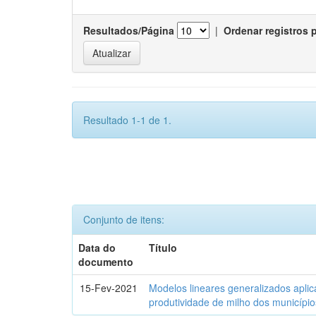
Resultados/Página
|
Ordenar registros 
Resultado 1-1 de 1.
Conjunto de itens:
Data do
Título
documento
15-Fev-2021
Modelos lineares generalizados aplic
produtividade de milho dos municípi