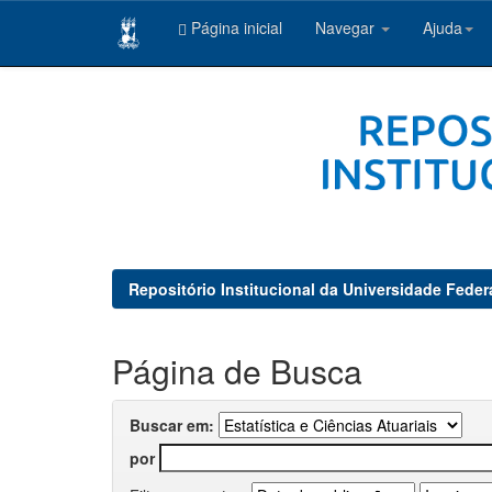
Página inicial
Navegar
Ajuda
Skip
navigation
Repositório Institucional da Universidade Feder
Página de Busca
Buscar em:
por