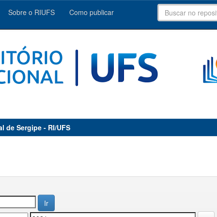
Sobre o RIUFS
Como publicar
al de Sergipe - RI/UFS