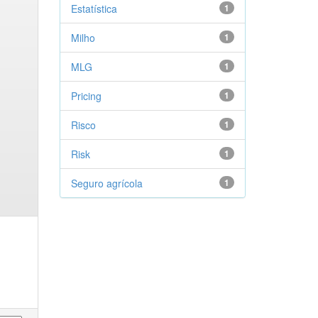
Estatística
1
Milho
1
MLG
1
Pricing
1
Risco
1
Risk
1
Seguro agrícola
1