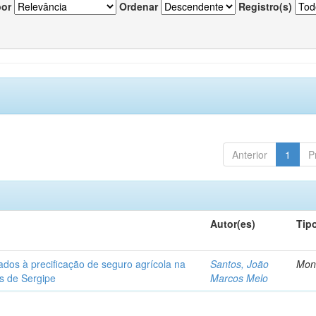
por
Ordenar
Registro(s)
Anterior
1
P
Autor(es)
Tip
ados à precificação de seguro agrícola na
Santos, João
Mon
os de Sergipe
Marcos Melo