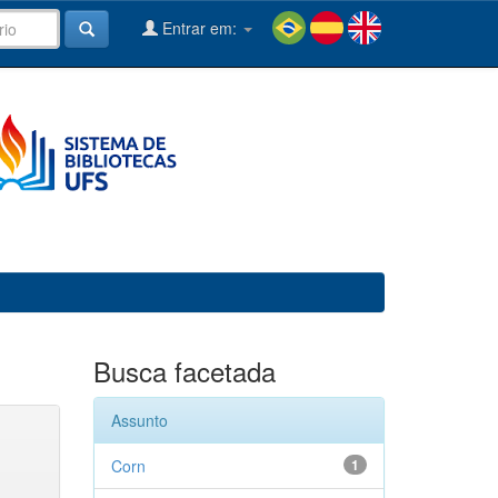
Entrar em:
Busca facetada
Assunto
Corn
1