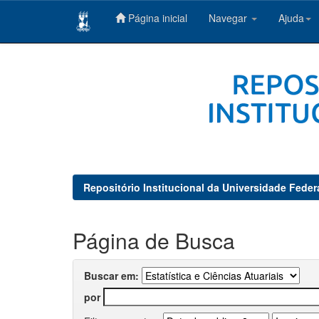
Página inicial
Navegar
Ajuda
Skip
navigation
Repositório Institucional da Universidade Feder
Página de Busca
Buscar em:
por