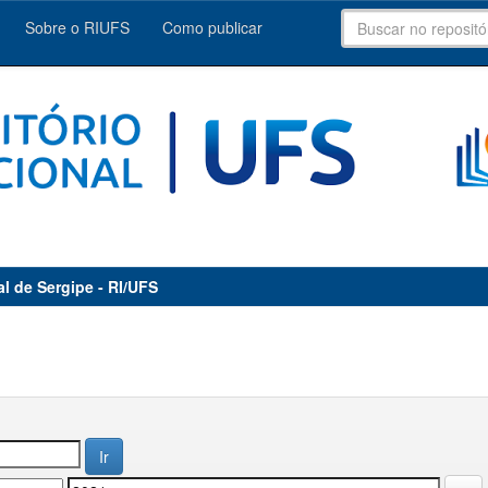
Sobre o RIUFS
Como publicar
al de Sergipe - RI/UFS