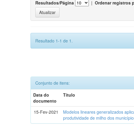
Resultados/Página
|
Ordenar registros 
Resultado 1-1 de 1.
Conjunto de itens:
Data do
Título
documento
15-Fev-2021
Modelos lineares generalizados aplic
produtividade de milho dos municípi