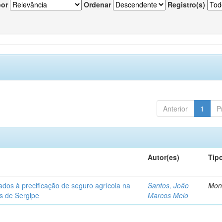
por
Ordenar
Registro(s)
Anterior
1
P
Autor(es)
Tip
ados à precificação de seguro agrícola na
Santos, João
Mon
os de Sergipe
Marcos Melo