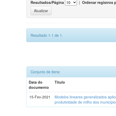
Resultados/Página
|
Ordenar registros 
Resultado 1-1 de 1.
Conjunto de itens:
Data do
Título
documento
15-Fev-2021
Modelos lineares generalizados aplic
produtividade de milho dos municípi