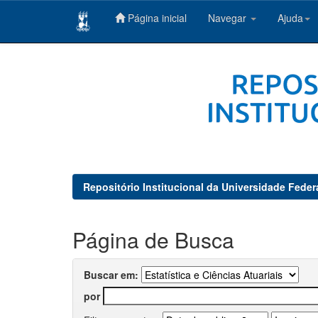
Página inicial
Navegar
Ajuda
Skip
navigation
Repositório Institucional da Universidade Feder
Página de Busca
Buscar em:
por