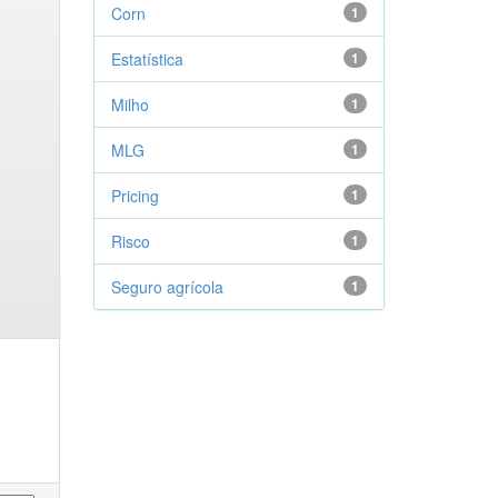
Corn
1
Estatística
1
Milho
1
MLG
1
Pricing
1
Risco
1
Seguro agrícola
1