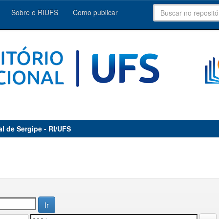
Sobre o RIUFS
Como publicar
al de Sergipe - RI/UFS