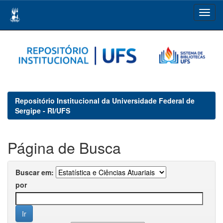
Skip
navigation
Repositório Institucional da Universidade Federal de
Sergipe - RI/UFS
Página de Busca
Buscar em:
por