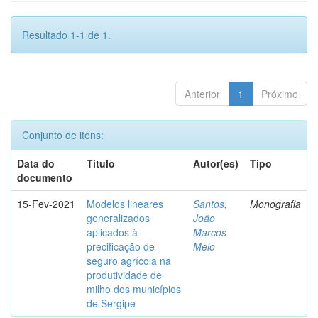
Resultado 1-1 de 1.
Anterior
1
Próximo
Conjunto de itens:
Data do
Título
Autor(es)
Tipo
documento
15-Fev-2021
Modelos lineares
Santos,
Monografia
generalizados
João
aplicados à
Marcos
precificação de
Melo
seguro agrícola na
produtividade de
milho dos municípios
de Sergipe