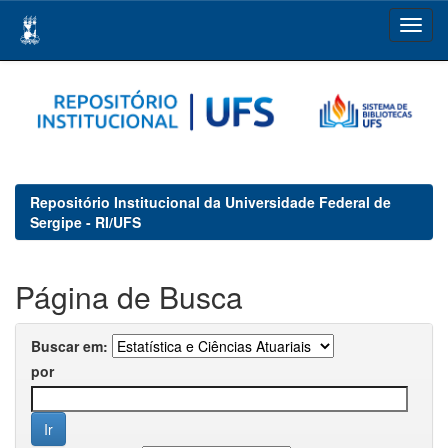
Skip
navigation
Repositório Institucional da Universidade Federal de
Sergipe - RI/UFS
Página de Busca
Buscar em:
por