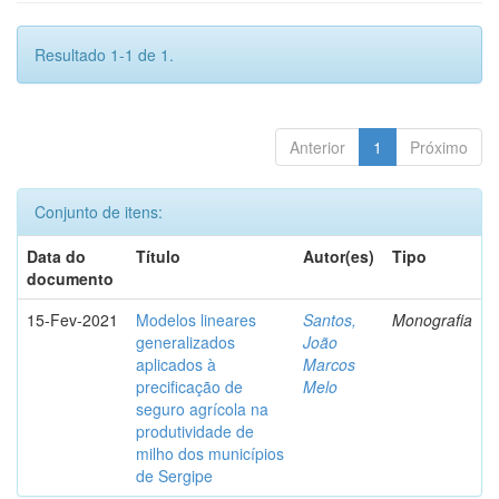
Resultado 1-1 de 1.
Anterior
1
Próximo
Conjunto de itens:
Data do
Título
Autor(es)
Tipo
documento
15-Fev-2021
Modelos lineares
Santos,
Monografia
generalizados
João
aplicados à
Marcos
precificação de
Melo
seguro agrícola na
produtividade de
milho dos municípios
de Sergipe