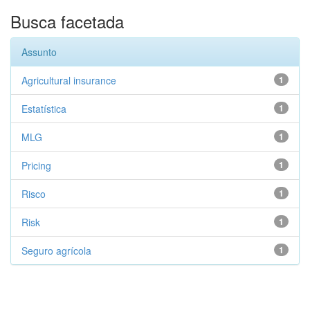
Busca facetada
Assunto
Agricultural insurance
1
Estatística
1
MLG
1
Pricing
1
Risco
1
Risk
1
Seguro agrícola
1