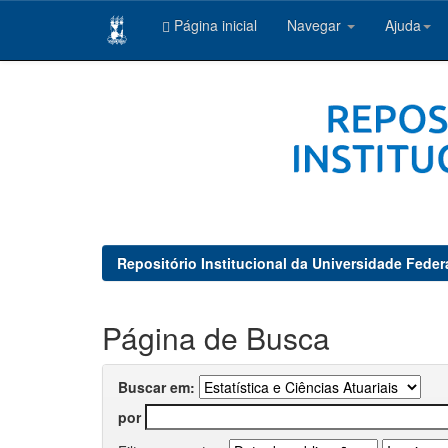
Página inicial
Navegar
Ajuda
Skip
navigation
Repositório Institucional da Universidade Feder
Página de Busca
Buscar em:
por