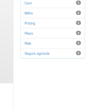
Corn
1
Milho
1
Pricing
1
Risco
1
Risk
1
Seguro agrícola
1