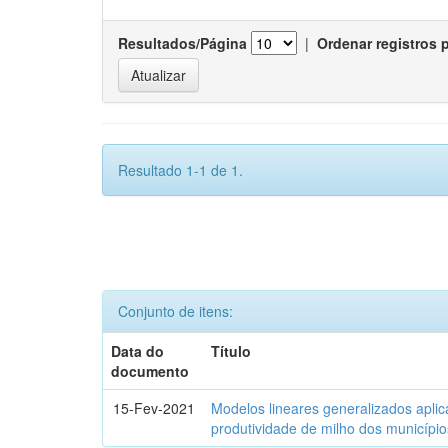
Resultados/Página
|
Ordenar registros 
Resultado 1-1 de 1.
Conjunto de itens:
Data do
Título
documento
15-Fev-2021
Modelos lineares generalizados aplic
produtividade de milho dos municípi