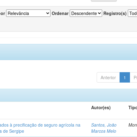
por
Ordenar
Registro(s)
Anterior
1
P
Autor(es)
Tip
ados à precificação de seguro agrícola na
Santos, João
Mon
os de Sergipe
Marcos Melo