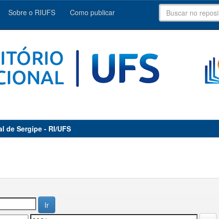
Sobre o RIUFS
Como publicar
al de Sergipe - RI/UFS