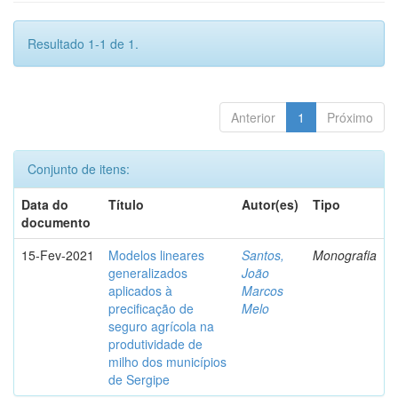
Resultado 1-1 de 1.
Anterior
1
Próximo
Conjunto de itens:
Data do
Título
Autor(es)
Tipo
documento
15-Fev-2021
Modelos lineares
Santos,
Monografia
generalizados
João
aplicados à
Marcos
precificação de
Melo
seguro agrícola na
produtividade de
milho dos municípios
de Sergipe