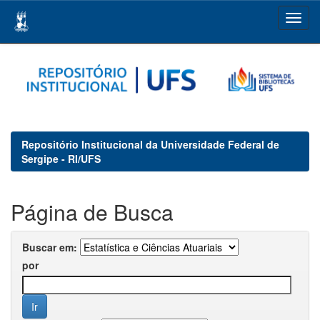
Skip
navigation
Repositório Institucional da Universidade Federal de
Sergipe - RI/UFS
Página de Busca
Buscar em:
por