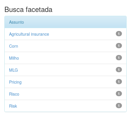
Busca facetada
Assunto
Agricultural insurance
1
Corn
1
Milho
1
MLG
1
Pricing
1
Risco
1
Risk
1