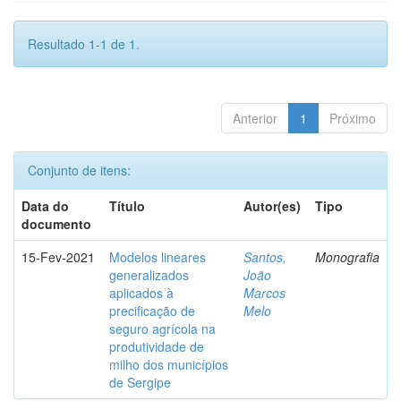
Resultado 1-1 de 1.
Anterior
1
Próximo
Conjunto de itens:
Data do
Título
Autor(es)
Tipo
documento
15-Fev-2021
Modelos lineares
Santos,
Monografia
generalizados
João
aplicados à
Marcos
precificação de
Melo
seguro agrícola na
produtividade de
milho dos municípios
de Sergipe