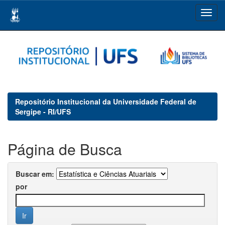
Skip
navigation
Repositório Institucional da Universidade Federal de
Sergipe - RI/UFS
Página de Busca
Buscar em:
por