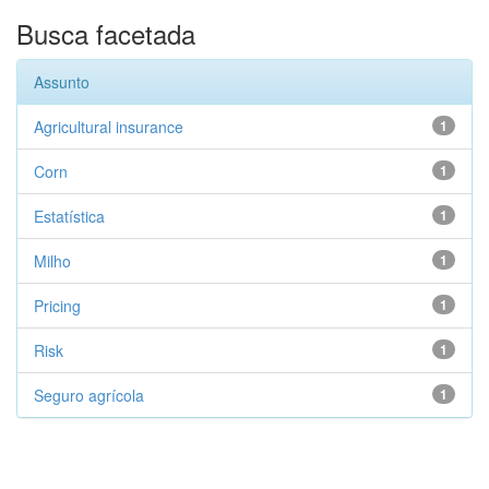
Busca facetada
Assunto
Agricultural insurance
1
Corn
1
Estatística
1
Milho
1
Pricing
1
Risk
1
Seguro agrícola
1