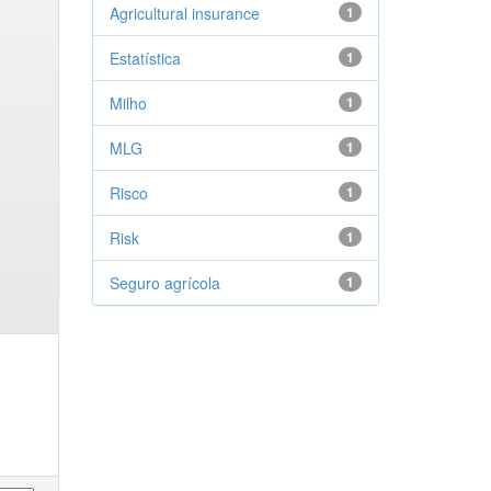
Agricultural insurance
1
Estatística
1
Milho
1
MLG
1
Risco
1
Risk
1
Seguro agrícola
1