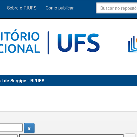
Sobre o RIUFS
Como publicar
al de Sergipe - RI/UFS