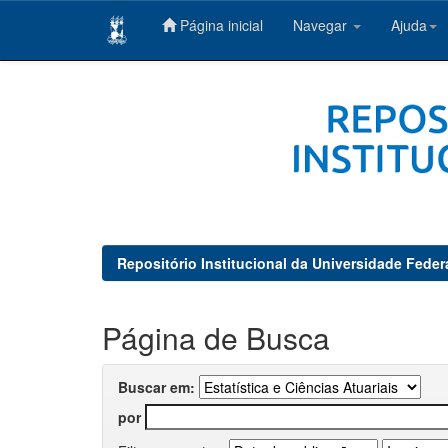
Página inicial
Navegar
Ajuda
Skip
navigation
Repositório Institucional da Universidade Feder
Página de Busca
Buscar em:
por