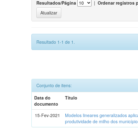
Resultados/Página
|
Ordenar registros 
Resultado 1-1 de 1.
Conjunto de itens:
Data do
Título
documento
15-Fev-2021
Modelos lineares generalizados aplic
produtividade de milho dos municípi