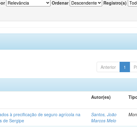
por
Ordenar
Registro(s)
Anterior
1
P
Autor(es)
Tip
ados à precificação de seguro agrícola na
Santos, João
Mon
os de Sergipe
Marcos Melo