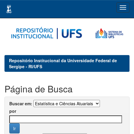
Skip
navigation
Repositório Institucional da Universidade Federal de
Sergipe - RI/UFS
Página de Busca
Buscar em:
por