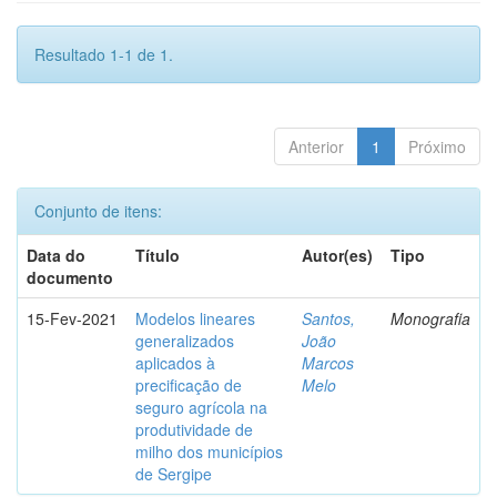
Resultado 1-1 de 1.
Anterior
1
Próximo
Conjunto de itens:
Data do
Título
Autor(es)
Tipo
documento
15-Fev-2021
Modelos lineares
Santos,
Monografia
generalizados
João
aplicados à
Marcos
precificação de
Melo
seguro agrícola na
produtividade de
milho dos municípios
de Sergipe