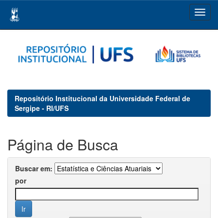
Skip
navigation
Repositório Institucional da Universidade Federal de
Sergipe - RI/UFS
Página de Busca
Buscar em:
por