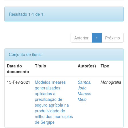
Resultado 1-1 de 1.
Anterior
1
Próximo
Conjunto de itens:
Data do
Título
Autor(es)
Tipo
documento
15-Fev-2021
Modelos lineares
Santos,
Monografia
generalizados
João
aplicados à
Marcos
precificação de
Melo
seguro agrícola na
produtividade de
milho dos municípios
de Sergipe