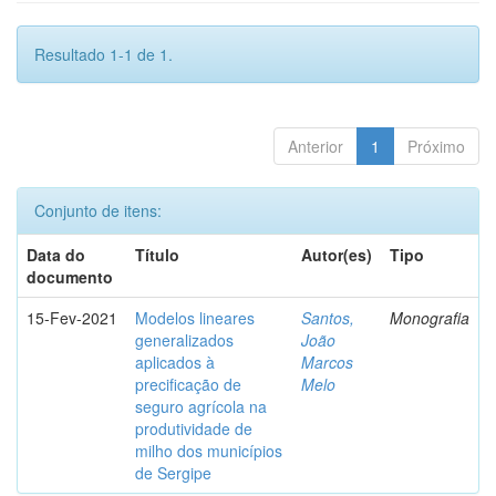
Resultado 1-1 de 1.
Anterior
1
Próximo
Conjunto de itens:
Data do
Título
Autor(es)
Tipo
documento
15-Fev-2021
Modelos lineares
Santos,
Monografia
generalizados
João
aplicados à
Marcos
precificação de
Melo
seguro agrícola na
produtividade de
milho dos municípios
de Sergipe