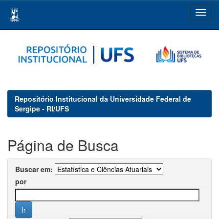
Skip
navigation
Repositório Institucional da Universidade Federal de
Sergipe - RI/UFS
Página de Busca
Buscar em:
por