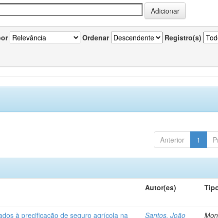
por
Ordenar
Registro(s)
Anterior
1
P
Autor(es)
Tip
ados à precificação de seguro agrícola na
Santos, João
Mon