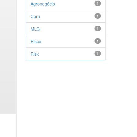
Agronegócio
1
Corn
1
MLG
1
Risco
1
Risk
1