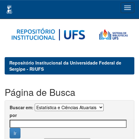
Skip
navigation
Repositório Institucional da Universidade Federal de
Sergipe - RI/UFS
Página de Busca
Buscar em:
por