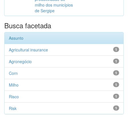
milho dos municípios
de Sergipe
Busca facetada
Assunto
Agricultural insurance
1
Agronegócio
1
Corn
1
Milho
1
Risco
1
Risk
1