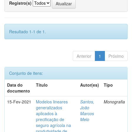
Registro(s)
Resultado 1-1 de 1.
Anterior
1
Próximo
Conjunto de itens:
Data do
Título
Autor(es)
Tipo
documento
15-Fev-2021
Modelos lineares
Santos,
Monografia
generalizados
João
aplicados à
Marcos
precificação de
Melo
seguro agrícola na
produtividade de