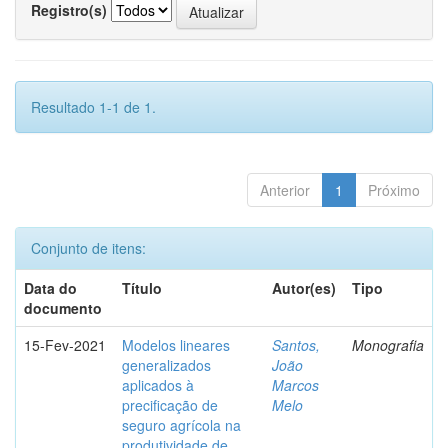
Registro(s)
Resultado 1-1 de 1.
Anterior
1
Próximo
Conjunto de itens:
Data do
Título
Autor(es)
Tipo
documento
15-Fev-2021
Modelos lineares
Santos,
Monografia
generalizados
João
aplicados à
Marcos
precificação de
Melo
seguro agrícola na
produtividade de