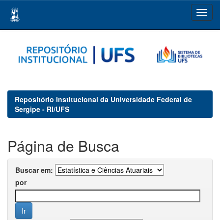
Skip
navigation
Repositório Institucional da Universidade Federal de
Sergipe - RI/UFS
Página de Busca
Buscar em:
por