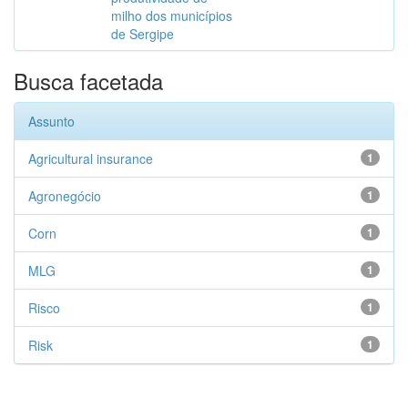
milho dos municípios
de Sergipe
Busca facetada
Assunto
Agricultural insurance
1
Agronegócio
1
Corn
1
MLG
1
Risco
1
Risk
1