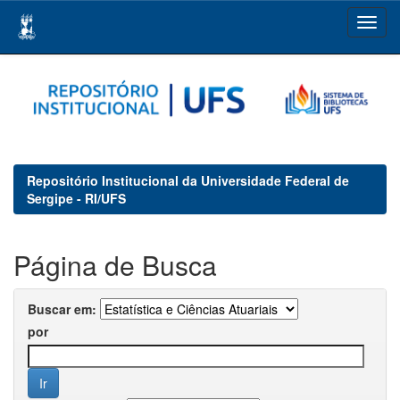
Skip
navigation
Repositório Institucional da Universidade Federal de
Sergipe - RI/UFS
Página de Busca
Buscar em:
por