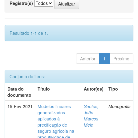
Registro(s)
Resultado 1-1 de 1.
Anterior
1
Próximo
Conjunto de itens:
Data do
Título
Autor(es)
Tipo
documento
15-Fev-2021
Modelos lineares
Santos,
Monografia
generalizados
João
aplicados à
Marcos
precificação de
Melo
seguro agrícola na
produtividade de