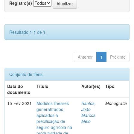
Registro(s)
Resultado 1-1 de 1.
Anterior
1
Próximo
Conjunto de itens:
Data do
Título
Autor(es)
Tipo
documento
15-Fev-2021
Modelos lineares
Santos,
Monografia
generalizados
João
aplicados à
Marcos
precificação de
Melo
seguro agrícola na
produtividade de