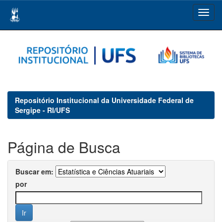
Skip
navigation
Repositório Institucional da Universidade Federal de
Sergipe - RI/UFS
Página de Busca
Buscar em:
por