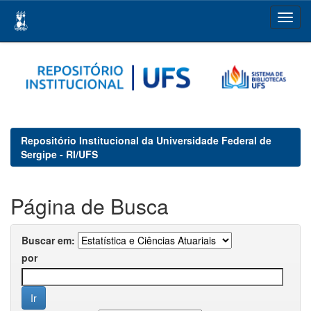
Skip
navigation
Repositório Institucional da Universidade Federal de
Sergipe - RI/UFS
Página de Busca
Buscar em:
por