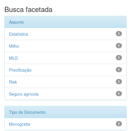
Busca facetada
Assunto
Estatística
1
Milho
1
MLG
1
Precificação
1
Risk
1
Seguro agrícola
1
Tipo de Documento
Monografia
1