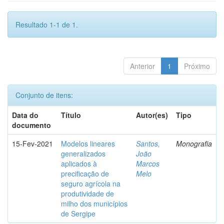
Resultado 1-1 de 1.
Anterior
1
Próximo
Conjunto de itens:
Data do
Título
Autor(es)
Tipo
documento
15-Fev-2021
Modelos lineares
Santos,
Monografia
generalizados
João
aplicados à
Marcos
precificação de
Melo
seguro agrícola na
produtividade de
milho dos municípios
de Sergipe