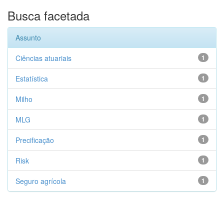
Busca facetada
Assunto
Ciências atuariais
1
Estatística
1
Milho
1
MLG
1
Precificação
1
Risk
1
Seguro agrícola
1