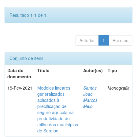
Resultado 1-1 de 1.
Anterior
1
Próximo
Conjunto de itens:
Data do
Título
Autor(es)
Tipo
documento
15-Fev-2021
Modelos lineares
Santos,
Monografia
generalizados
João
aplicados à
Marcos
precificação de
Melo
seguro agrícola na
produtividade de
milho dos municípios
de Sergipe