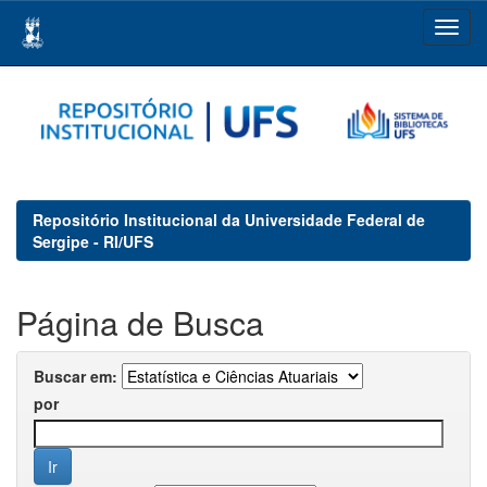
Skip
navigation
Repositório Institucional da Universidade Federal de
Sergipe - RI/UFS
Página de Busca
Buscar em:
por