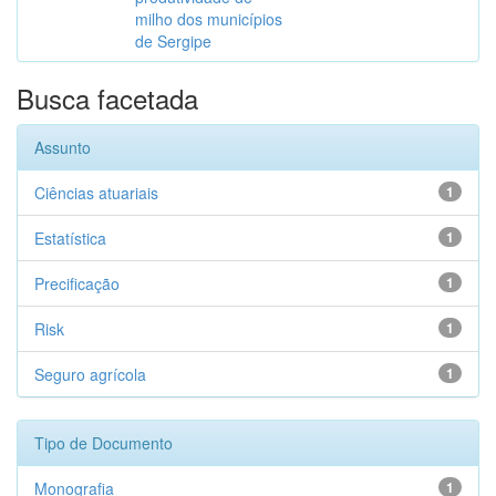
milho dos municípios
de Sergipe
Busca facetada
Assunto
Ciências atuariais
1
Estatística
1
Precificação
1
Risk
1
Seguro agrícola
1
Tipo de Documento
Monografia
1