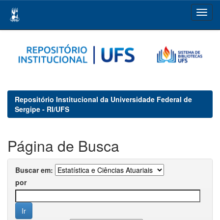
Skip
navigation
Repositório Institucional da Universidade Federal de
Sergipe - RI/UFS
Página de Busca
Buscar em:
por