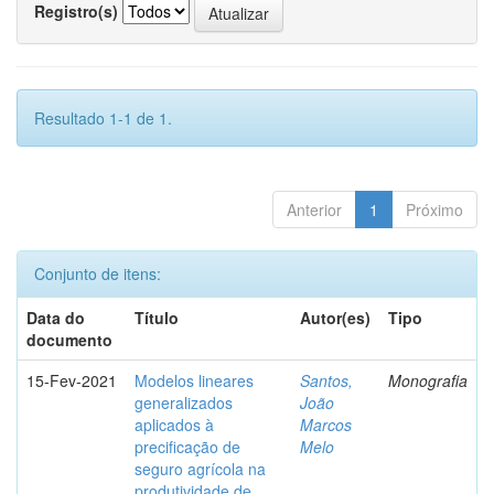
Registro(s)
Resultado 1-1 de 1.
Anterior
1
Próximo
Conjunto de itens:
Data do
Título
Autor(es)
Tipo
documento
15-Fev-2021
Modelos lineares
Santos,
Monografia
generalizados
João
aplicados à
Marcos
precificação de
Melo
seguro agrícola na
produtividade de