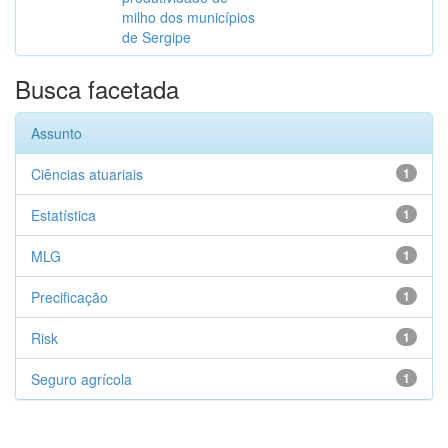
milho dos municípios
de Sergipe
Busca facetada
Assunto
Ciências atuariais
1
Estatística
1
MLG
1
Precificação
1
Risk
1
Seguro agrícola
1