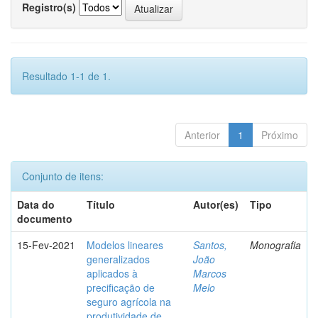
Registro(s)
Resultado 1-1 de 1.
Anterior
1
Próximo
Conjunto de itens:
Data do
Título
Autor(es)
Tipo
documento
15-Fev-2021
Modelos lineares
Santos,
Monografia
generalizados
João
aplicados à
Marcos
precificação de
Melo
seguro agrícola na
produtividade de