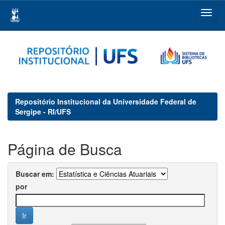
Skip
navigation
Repositório Institucional da Universidade Federal de
Sergipe - RI/UFS
Página de Busca
Buscar em:
por