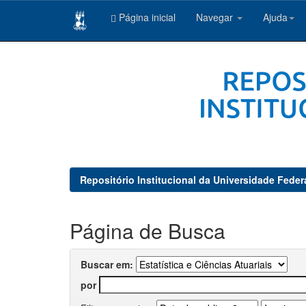
Página inicial
Navegar
Ajuda
Skip
navigation
Repositório Institucional da Universidade Feder
Página de Busca
Buscar em:
por