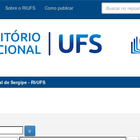
Sobre o RIUFS
Como publicar
al de Sergipe - RI/UFS