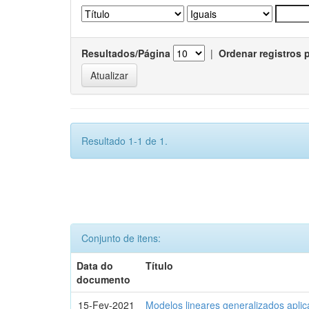
Resultados/Página
|
Ordenar registros 
Resultado 1-1 de 1.
Conjunto de itens:
Data do
Título
documento
15-Fev-2021
Modelos lineares generalizados aplic