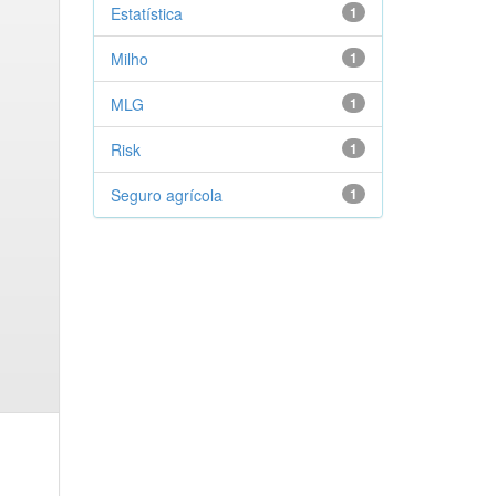
Estatística
1
Milho
1
MLG
1
Risk
1
Seguro agrícola
1