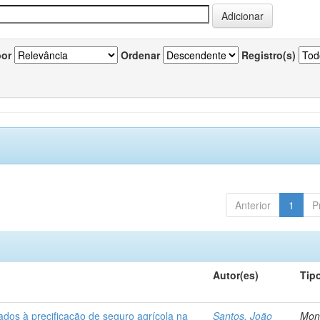
por
Ordenar
Registro(s)
Anterior
1
P
Autor(es)
Tip
ados à precificação de seguro agrícola na
Santos, João
Mon