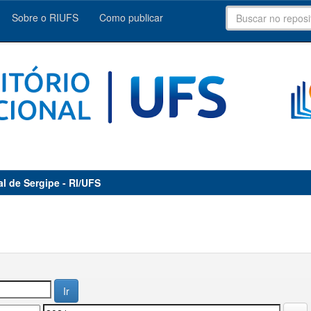
Sobre o RIUFS
Como publicar
al de Sergipe - RI/UFS