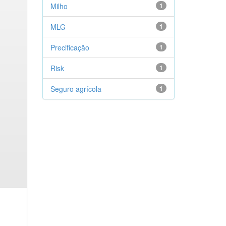
Milho
1
MLG
1
Precificação
1
Risk
1
Seguro agrícola
1