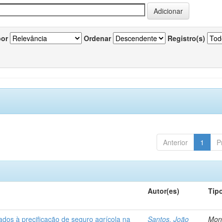
por
Ordenar
Registro(s)
Anterior
1
P
Autor(es)
Tip
ados à precificação de seguro agrícola na
Santos, João
Mon