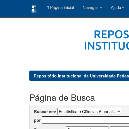
Página inicial
Navegar
Ajuda
Skip
navigation
Repositório Institucional da Universidade Feder
Página de Busca
Buscar em:
por