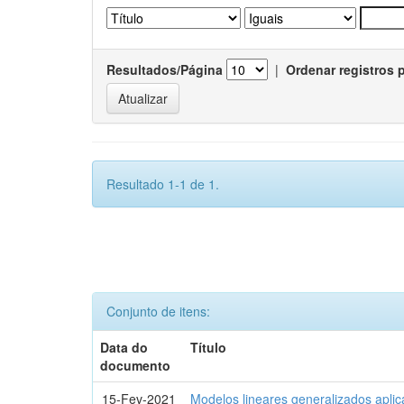
Resultados/Página
|
Ordenar registros 
Resultado 1-1 de 1.
Conjunto de itens:
Data do
Título
documento
15-Fev-2021
Modelos lineares generalizados aplic