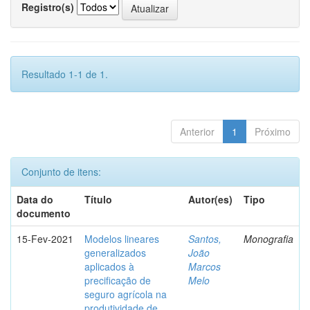
Registro(s)
Resultado 1-1 de 1.
Anterior
1
Próximo
Conjunto de itens:
Data do
Título
Autor(es)
Tipo
documento
15-Fev-2021
Modelos lineares
Santos,
Monografia
generalizados
João
aplicados à
Marcos
precificação de
Melo
seguro agrícola na
produtividade de