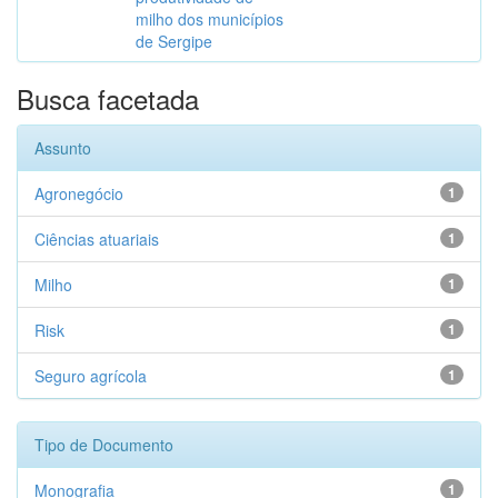
milho dos municípios
de Sergipe
Busca facetada
Assunto
Agronegócio
1
Ciências atuariais
1
Milho
1
Risk
1
Seguro agrícola
1
Tipo de Documento
Monografia
1