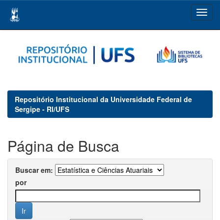
Skip
navigation
Repositório Institucional da Universidade Federal de
Sergipe - RI/UFS
Página de Busca
Buscar em:
por