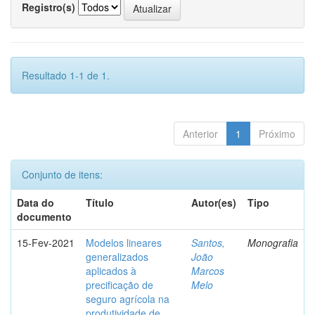
Registro(s)
Resultado 1-1 de 1.
Anterior
1
Próximo
Conjunto de itens:
Data do
Título
Autor(es)
Tipo
documento
15-Fev-2021
Modelos lineares
Santos,
Monografia
generalizados
João
aplicados à
Marcos
precificação de
Melo
seguro agrícola na
produtividade de