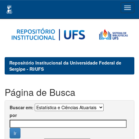
Skip
navigation
Repositório Institucional da Universidade Federal de
Sergipe - RI/UFS
Página de Busca
Buscar em:
por