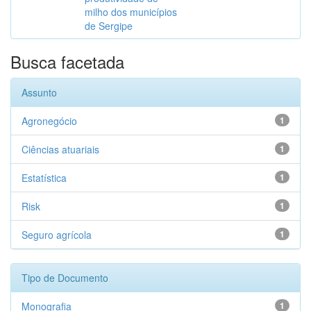
milho dos municípios
de Sergipe
Busca facetada
Assunto
Agronegócio
1
Ciências atuariais
1
Estatística
1
Risk
1
Seguro agrícola
1
Tipo de Documento
Monografia
1