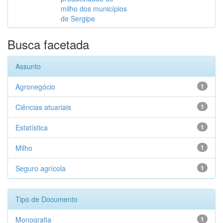
milho dos municípios
de Sergipe
Busca facetada
Assunto
Agronegócio
1
Ciências atuariais
1
Estatística
1
Milho
1
Seguro agrícola
1
Tipo de Documento
Monografia
1