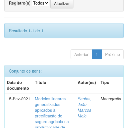
Registro(s)
Resultado 1-1 de 1.
Anterior
1
Próximo
Conjunto de itens:
Data do
Título
Autor(es)
Tipo
documento
15-Fev-2021
Modelos lineares
Santos,
Monografia
generalizados
João
aplicados à
Marcos
precificação de
Melo
seguro agrícola na
produtividade de