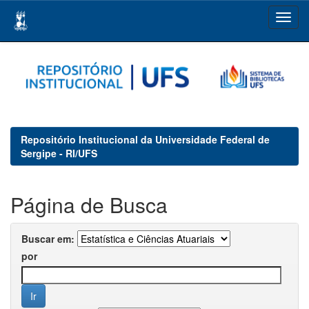
Skip
navigation
Repositório Institucional da Universidade Federal de
Sergipe - RI/UFS
Página de Busca
Buscar em:
por