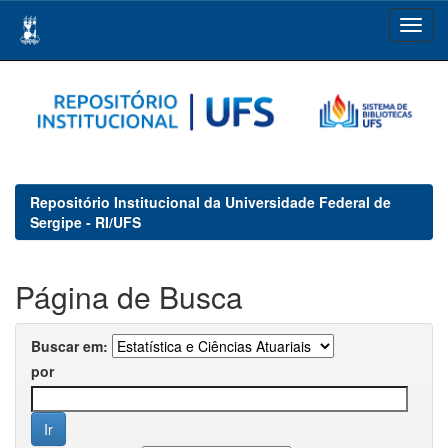
Skip
navigation
Repositório Institucional da Universidade Federal de
Sergipe - RI/UFS
Página de Busca
Buscar em:
por