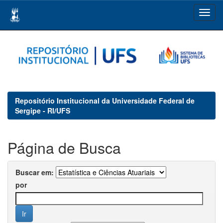
Skip
navigation
Repositório Institucional da Universidade Federal de
Sergipe - RI/UFS
Página de Busca
Buscar em:
por