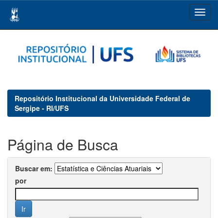
Skip
navigation
Repositório Institucional da Universidade Federal de
Sergipe - RI/UFS
Página de Busca
Buscar em:
por