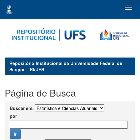
Skip
navigation
Repositório Institucional da Universidade Federal de
Sergipe - RI/UFS
Página de Busca
Buscar em:
por