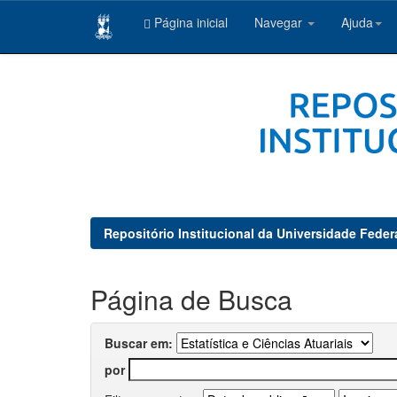
Página inicial
Navegar
Ajuda
Skip
navigation
Repositório Institucional da Universidade Feder
Página de Busca
Buscar em:
por