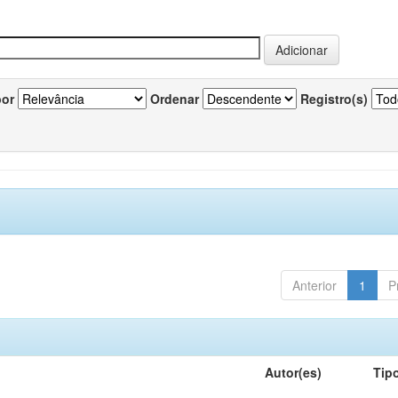
por
Ordenar
Registro(s)
Anterior
1
P
Autor(es)
Tip