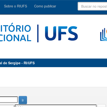
Sobre o RIUFS
Como publicar
al de Sergipe - RI/UFS