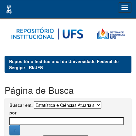
Skip
navigation
Repositório Institucional da Universidade Federal de
Sergipe - RI/UFS
Página de Busca
Buscar em:
por