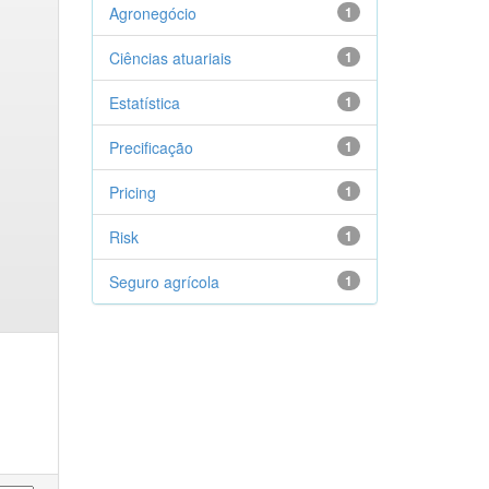
Agronegócio
1
Ciências atuariais
1
Estatística
1
Precificação
1
Pricing
1
Risk
1
Seguro agrícola
1