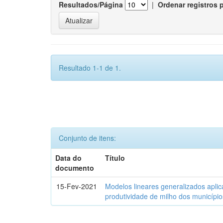
Resultados/Página
|
Ordenar registros 
Resultado 1-1 de 1.
Conjunto de itens:
Data do
Título
documento
15-Fev-2021
Modelos lineares generalizados aplic
produtividade de milho dos municípi