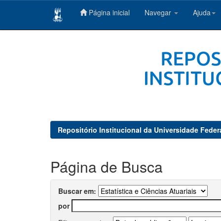
Página inicial
Navegar
Ajuda
Skip
navigation
Repositório Institucional da Universidade Feder
Página de Busca
Buscar em:
por