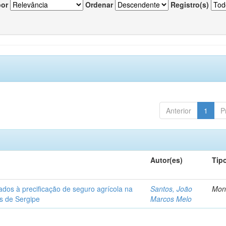
por
Ordenar
Registro(s)
Anterior
1
P
Autor(es)
Tip
ados à precificação de seguro agrícola na
Santos, João
Mon
os de Sergipe
Marcos Melo