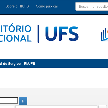
Sobre o RIUFS
Como publicar
al de Sergipe - RI/UFS