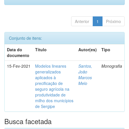
Anterior
1
Próximo
Conjunto de itens:
Data do
Título
Autor(es)
Tipo
documento
15-Fev-2021
Modelos lineares
Santos,
Monografia
generalizados
João
aplicados à
Marcos
precificação de
Melo
seguro agrícola na
produtividade de
milho dos municípios
de Sergipe
Busca facetada