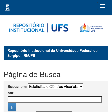
Skip
navigation
Repositório Institucional da Universidade Federal de
Sergipe - RI/UFS
Página de Busca
Buscar em:
por