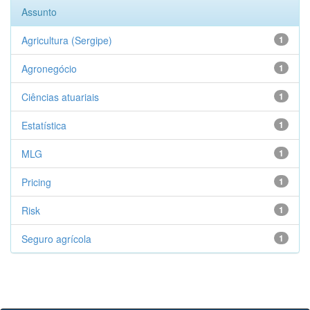
Assunto
Agricultura (Sergipe)
1
Agronegócio
1
Ciências atuariais
1
Estatística
1
MLG
1
Pricing
1
Risk
1
Seguro agrícola
1