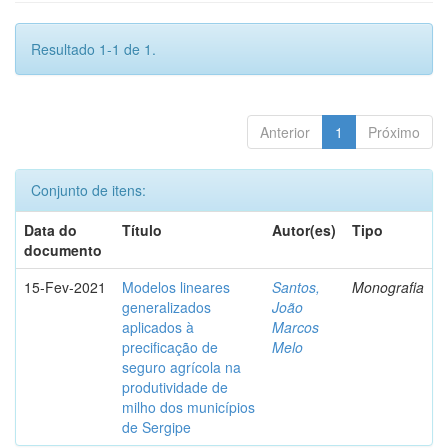
Resultado 1-1 de 1.
Anterior
1
Próximo
Conjunto de itens:
Data do
Título
Autor(es)
Tipo
documento
15-Fev-2021
Modelos lineares
Santos,
Monografia
generalizados
João
aplicados à
Marcos
precificação de
Melo
seguro agrícola na
produtividade de
milho dos municípios
de Sergipe