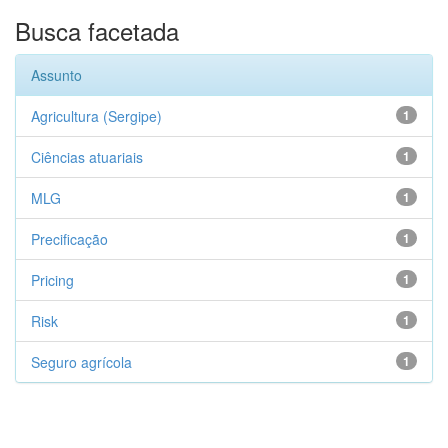
Busca facetada
Assunto
Agricultura (Sergipe)
1
Ciências atuariais
1
MLG
1
Precificação
1
Pricing
1
Risk
1
Seguro agrícola
1