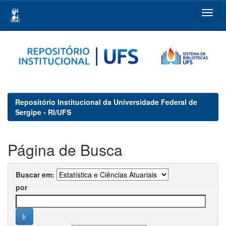
Skip
navigation
Repositório Institucional da Universidade Federal de
Sergipe - RI/UFS
Página de Busca
Buscar em:
por