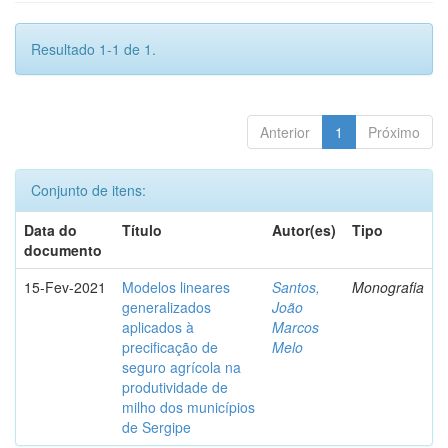
Resultado 1-1 de 1.
Anterior
1
Próximo
Conjunto de itens:
Data do
Título
Autor(es)
Tipo
documento
15-Fev-2021
Modelos lineares
Santos,
Monografia
generalizados
João
aplicados à
Marcos
precificação de
Melo
seguro agrícola na
produtividade de
milho dos municípios
de Sergipe