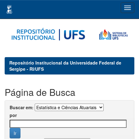
Skip
navigation
Repositório Institucional da Universidade Federal de
Sergipe - RI/UFS
Página de Busca
Buscar em:
por