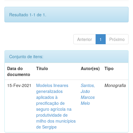
Resultado 1-1 de 1.
Anterior
1
Próximo
Conjunto de itens:
Data do
Título
Autor(es)
Tipo
documento
15-Fev-2021
Modelos lineares
Santos,
Monografia
generalizados
João
aplicados à
Marcos
precificação de
Melo
seguro agrícola na
produtividade de
milho dos municípios
de Sergipe