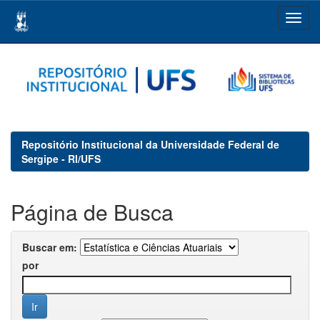
Skip
navigation
Repositório Institucional da Universidade Federal de
Sergipe - RI/UFS
Página de Busca
Buscar em:
por