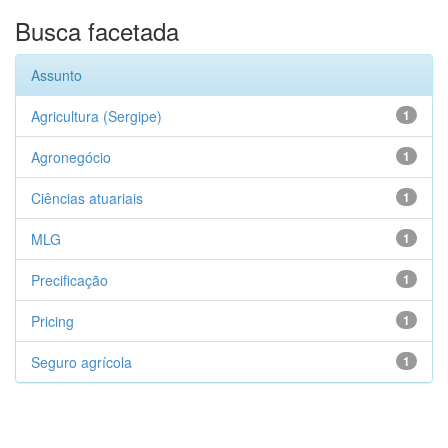
Busca facetada
Assunto
Agricultura (Sergipe)
1
Agronegócio
1
Ciências atuariais
1
MLG
1
Precificação
1
Pricing
1
Seguro agrícola
1