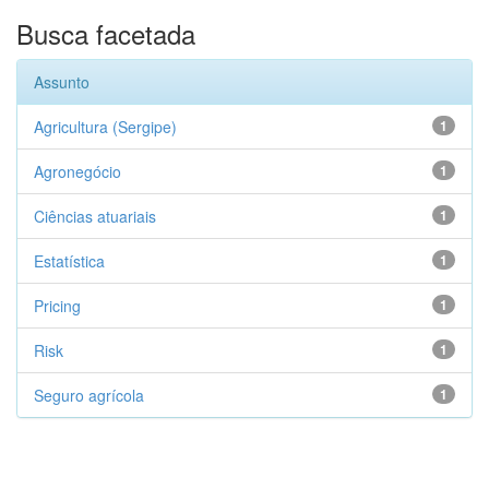
Busca facetada
Assunto
Agricultura (Sergipe)
1
Agronegócio
1
Ciências atuariais
1
Estatística
1
Pricing
1
Risk
1
Seguro agrícola
1