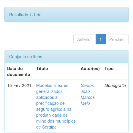
Resultado 1-1 de 1.
Anterior
1
Próximo
Conjunto de itens:
Data do
Título
Autor(es)
Tipo
documento
15-Fev-2021
Modelos lineares
Santos,
Monografia
generalizados
João
aplicados à
Marcos
precificação de
Melo
seguro agrícola na
produtividade de
milho dos municípios
de Sergipe