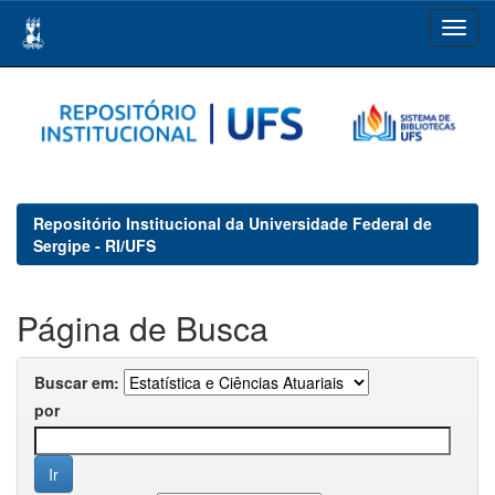
Skip
navigation
Repositório Institucional da Universidade Federal de
Sergipe - RI/UFS
Página de Busca
Buscar em:
por